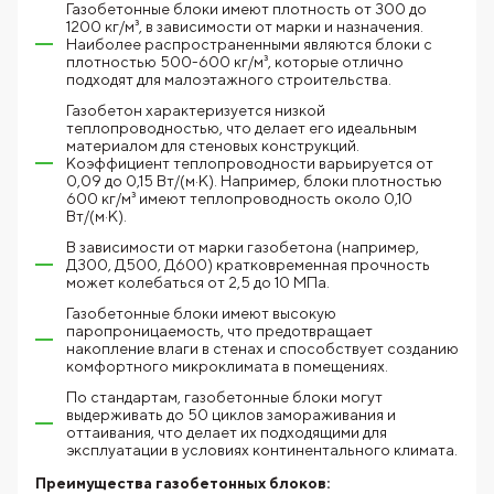
Газобетонные блоки имеют плотность от 300 до
1200 кг/м³, в зависимости от марки и назначения.
Наиболее распространенными являются блоки с
плотностью 500-600 кг/м³, которые отлично
подходят для малоэтажного строительства.
Газобетон характеризуется низкой
теплопроводностью, что делает его идеальным
материалом для стеновых конструкций.
Коэффициент теплопроводности варьируется от
0,09 до 0,15 Вт/(м·К). Например, блоки плотностью
600 кг/м³ имеют теплопроводность около 0,10
Вт/(м·К).
В зависимости от марки газобетона (например,
Д300, Д500, Д600) кратковременная прочность
может колебаться от 2,5 до 10 МПа.
Газобетонные блоки имеют высокую
паропроницаемость, что предотвращает
накопление влаги в стенах и способствует созданию
комфортного микроклимата в помещениях.
По стандартам, газобетонные блоки могут
выдерживать до 50 циклов замораживания и
оттаивания, что делает их подходящими для
эксплуатации в условиях континентального климата.
Преимущества газобетонных блоков: