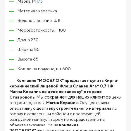
Марка, М
175
Материал керамика
Водопоглощение, % 8
Морозостойкость, F 100
Длина 250
Ширина 85
Высота 65
Кол-во на поддоне, шт 600
Компания “МОСБЛОК” предлагает купить Кирпич
керамический лицевой Флеш Сланец Агат 0,7НФ
Магма Керамик по цене по запросу* в городе
. Мы сохраняем для наших клиентов
Ставрополь
цены
от производителя:
Магма Керамик.
Осуществляем
оперативную
доставку строительного материала
по
городу и отдаленным районам с последующей
разгрузкой манипулятором непосредственно на
объекте заказчика. Наша
компания
“МОСБЛОК”
является официальным дилером многих