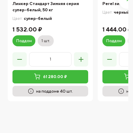
Линкер Стандарт Зимняя серия
Perel зима
супер-белый, 50 кг
Цвет:
черный
Цвет:
супер-белый
1 532.00 ₽
1 444.00 ₽
Поддон
1 шт.
Поддон
61 280.00 ₽
на поддоне 40 шт.
на 