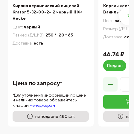
Кирпич керамический лицевой
Кирпич керам
Krator 5-32-00-2-12 черный 1НФ
Ваниль Сахар
Recke
Цвет:
ваниль
Цвет:
черный
Размер (Д*Ш*В)
Размер (Д*Ш*В):
250 * 120 * 65
Доставка:
есть
Доставка:
есть
46.74 ₽
Поддон
Цена по запросу*
*Для уточнения информации по цене
и наличию товара обращайтесь
к нашим
менеджерам
на поддоне 480 шт.
на 