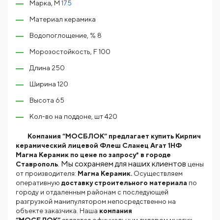
Марка, М
175
Материал керамика
Водопоглощение, % 8
Морозостойкость, F 100
Длина 250
Ширина 120
Высота 65
Кол-во на поддоне, шт 420
Компания “МОСБЛОК” предлагает купить Кирпич
керамический лицевой Флеш Сланец Агат 1НФ
Магма Керамик по цене по запросу* в городе
. Мы сохраняем для наших клиентов
Ставрополь
цены
от производителя:
Магма Керамик.
Осуществляем
оперативную
доставку строительного материала
по
городу и отдаленным районам с последующей
разгрузкой манипулятором непосредственно на
объекте заказчика. Наша
компания