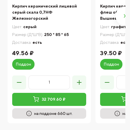
Кирпич керамический лицевой
Кирпич керам
серый скала 0,7НФ
флеш обжигом
Железногорский
Вышневолоцк
Цвет:
серый
Цвет:
графито
Размер (Д*Ш*В):
250 * 85 * 65
Размер (Д*Ш*В)
Доставка:
есть
Доставка:
есть
49.56 ₽
39.50 ₽
Поддон
Поддон
32 709.60 ₽
на поддоне 660 шт.
на 