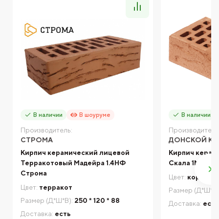
В наличии
В шоуруме
В наличии
Производитель:
Производитель
СТРОМА
ДОНСКОЙ КИ
Кирпич керамический лицевой
Кирпич керам
Терракотовый Мадейра 1.4НФ
Скала 1NF До
Строма
Цвет:
коричне
Цвет:
терракот
Размер (Д*Ш*В)
Размер (Д*Ш*В):
250 * 120 * 88
Доставка:
есть
Доставка:
есть