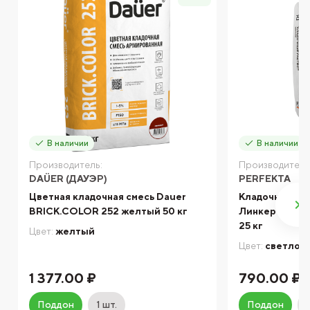
В наличии
В наличии
Производитель:
Производитель
DAÜER (ДАУЭР)
PERFEKTA
Цветная кладочная смесь Dauer
Кладочный ра
BRICK.COLOR 252 желтый 50 кг
Линкер Станд
25 кг
Цвет:
желтый
Цвет:
светло-
1 377.00 ₽
790.00 ₽
Поддон
1 шт.
Поддон