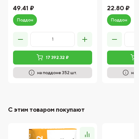
49.41 ₽
22.80 ₽
Поддон
Поддон
17 392.32 ₽
на поддоне 352 шт.
на 
С этим товаром покупают