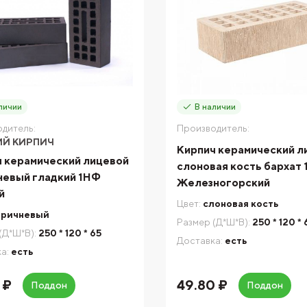
личии
В наличии
дитель:
Производитель:
ИЙ КИРПИЧ
Кирпич керамический л
 керамический лицевой
слоновая кость бархат
невый гладкий 1НФ
Железногорский
й
Цвет:
слоновая кость
оричневый
Размер (Д*Ш*В):
250 * 120 * 
(Д*Ш*В):
250 * 120 * 65
Доставка:
есть
а:
есть
 ₽
49.80 ₽
Поддон
Поддон