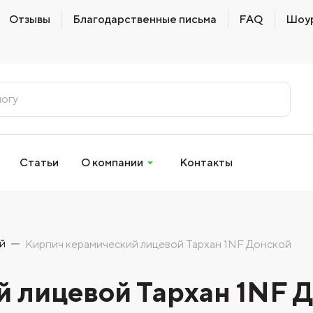
Отзывы
Благодарственные письма
FAQ
Шоу
Статьи
О компании
Контакты
й
Кирпич керамический лицевой Тархан 1NF Донской
 лицевой Тархан 1NF 