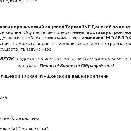
а поддоне, шт 416
ич керамический лицевой Тархан 1NF Донской по цене 
й кирпич.
Осуществляем оперативную
доставку строител
дственно на объекте заказчика. Наша
компания “МОСБЛОК
рпич
. Вы можете оценить широкий ассортимент стройматери
осуществить задуманное!
СБЛОК”
с удовольствием ответят на любые строительные во
материал.
Пишите! Звоните! Обращайтесь!
 лицевой Тархан 1NF Донской
в нашей компании:
чика
и подборе кирпича
более 500 организаций