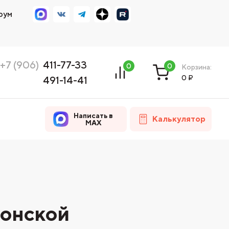
рум
+7 (906)
411-77-33
0
0
Корзина:
0
₽
491-14-41
Написать в
Калькулятор
MAX
Донской