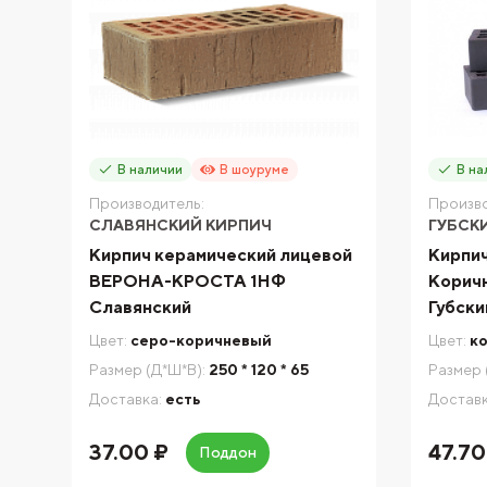
В наличии
В шоуруме
В на
Производитель:
Произво
СЛАВЯНСКИЙ КИРПИЧ
ГУБСК
Кирпич керамический лицевой
Кирпич
ВЕРОНА-КРОСТА 1НФ
Корич
Славянский
Губски
Цвет:
серо-коричневый
Цвет:
к
Размер (Д*Ш*В):
250 * 120 * 65
Размер 
Доставка:
есть
Доставк
37.00 ₽
47.70
Поддон