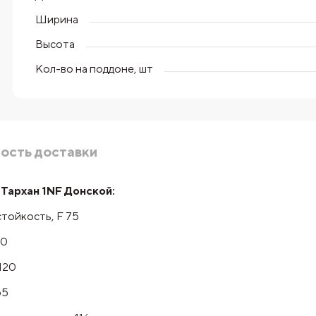
Ширина
Высота
Кол-во на поддоне, шт
ость доставки
Тархан 1NF Донской:
тойкость, F 75
50
120
65