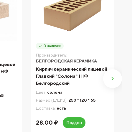
В наличии
Производитель:
П
БЕЛГОРОДСКАЯ КЕРАМИКА
К
ицевой
Кирпич керамический лицевой
К
 1НФ
Гладкий "Солома" 1НФ
П
Белгородский
Цв
Цвет:
солома
Ра
65
Размер (Д*Ш*В):
250 * 120 * 65
Д
Доставка:
есть
28.00 ₽
6
Поддон