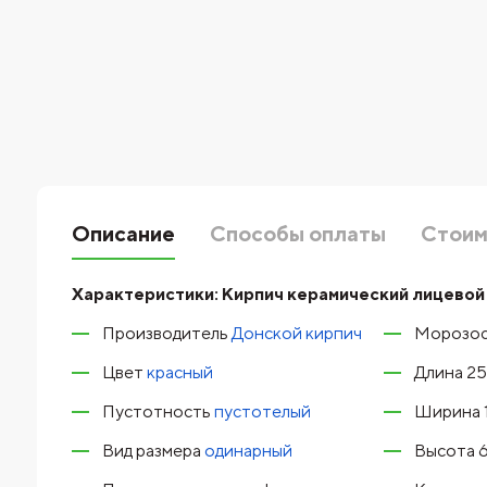
Описание
Способы оплаты
Стоим
Характеристики:
Кирпич керамический лицевой 
Производитель
Донской кирпич
Морозос
Цвет
красный
Длина 2
Пустотность
пустотелый
Ширина 
Вид размера
одинарный
Высота 