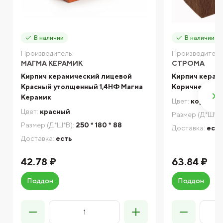
В наличии
В наличии
Производитель:
Производитель
МАГМА КЕРАМИК
СТРОМА
Кирпич керамический лицевой
Кирпич керам
Красный утолщенный 1,4НФ Магма
Коричневый Б
Керамик
Цвет:
коричне
Цвет:
красный
Размер (Д*Ш*В)
Размер (Д*Ш*В):
250 * 180 * 88
Доставка:
есть
Доставка:
есть
42.78 ₽
63.84 ₽
Поддон
Поддон