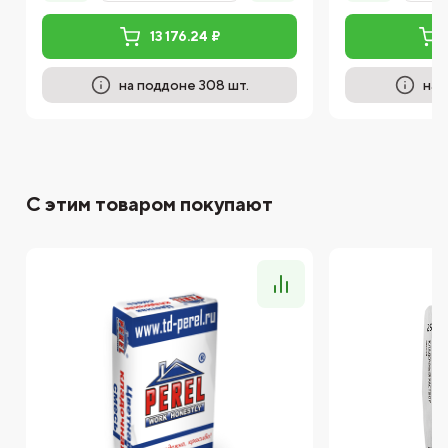
13 176.24 ₽
на поддоне 308 шт.
на 
С этим товаром покупают