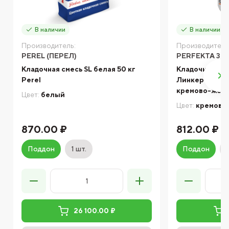
В наличии
В наличии
Производитель:
Производитель
PEREL (ПЕРЕЛ)
PERFEKTA ЗИ
Кладочная смесь SL белая 50 кг
Кладочный ра
Perel
Линкер Станд
кремово-желт
Цвет:
белый
Цвет:
кремово
870.00 ₽
812.00 ₽
Поддон
1 шт.
Поддон
26 100.00 ₽