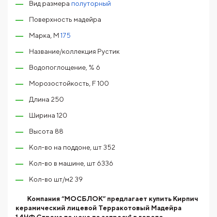
Вид размера
полуторный
Поверхность мадейра
Марка, М
175
Название/коллекция Рустик
Водопоглощение, % 6
Морозостойкость, F 100
Длина 250
Ширина 120
Высота 88
Кол-во на поддоне, шт 352
Кол-во в машине, шт 6336
Кол-во шт/м2 39
Компания “МОСБЛОК” предлагает купить Кирпич
керамический лицевой Терракотовый Мадейра
1.4НФ Строма по цене по запросу* в городе