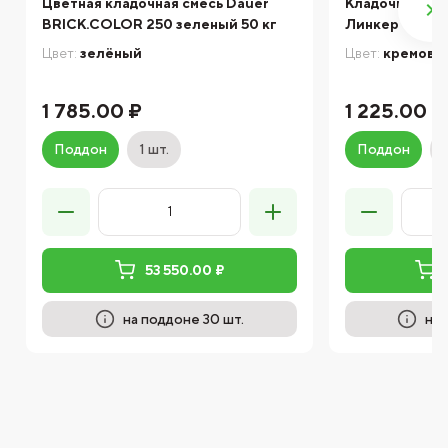
Цветная кладочная смесь Dauer
Кладочный ра
BRICK.COLOR 250 зеленый 50 кг
Линкер Станда
Цвет:
зелёный
Цвет:
кремовы
1 785.00 ₽
1 225.00 ₽
Поддон
1 шт.
Поддон
53 550.00 ₽
на поддоне 30 шт.
на 