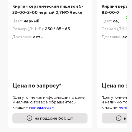
Кирпич керамический лицевой 5-
Кирпич керам
32-00-2-00 черный 0,7НФ Recke
82-00-2-00 с
Цвет:
черный
Цвет:
серый
Размер (Д*Ш*В):
250 * 85 * 65
Размер (Д*Ш*В)
Доставка:
есть
Доставка:
есть
Цена по запросу*
Цена по з
*Для уточнения информации по цене
*Для уточнени
и наличию товара обращайтесь
и наличию тов
к нашим
менеджерам
к нашим
менед
на поддоне 660 шт.
на 