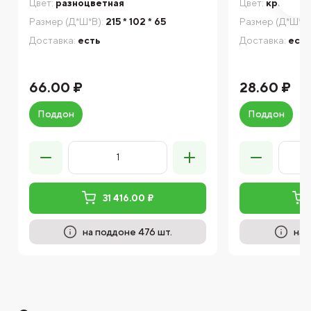
Цвет:
разноцветная
Цвет:
красный
Размер (Д*Ш*В):
215 * 102 * 65
Размер (Д*Ш*В)
Доставка:
есть
Доставка:
есть
66.00 ₽
28.60 ₽
Поддон
Поддон
31 416.00 ₽
на поддоне 476 шт.
на 