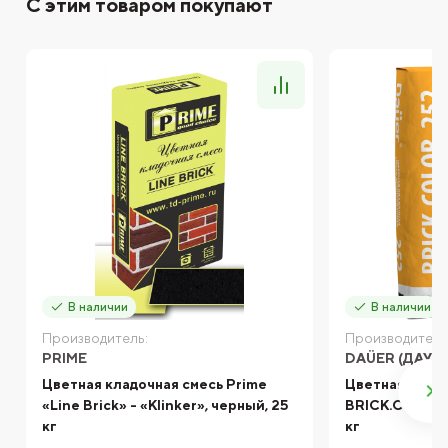
С этим товаром покупают
В наличии
В наличии
Производитель:
Производитель
PRIME
DAÜER (ДАУЭ
Цветная кладочная смесь Prime
Цветная кладо
«Line Brick» - «Klinker», черный, 25
BRICK.COLOR 
кг
кг