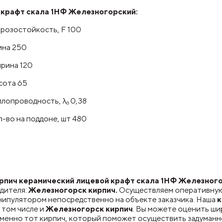
 крафт скала 1НФ Железногорский:
розостойкость, F 100
ина 250
рина 120
сота 65
лопроводность, λ₀ 0,38
-во на поддоне, шт 480
пич керамический лицевой крафт скала 1НФ Железногор
дителя:
Железногорск кирпич.
Осуществляем оперативну
нипулятором непосредственно на объекте заказчика. Наша
к
 том числе и
Железногорск кирпич
. Вы можете оценить ш
именно тот кирпич, который поможет осуществить задуманн