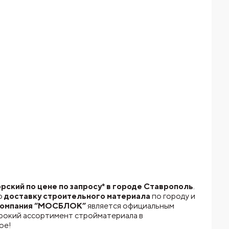
ский по цене по запросу* в городе Ставрополь
.
ю
доставку строительного материала
по городу и
омпания “МОСБЛОК”
является официальным
ирокий ассортимент стройматериала в
ое!