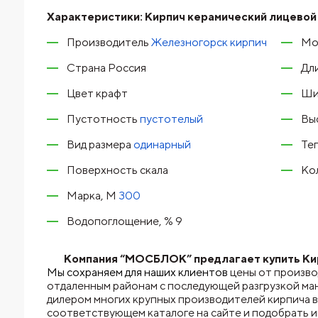
Характеристики:
Кирпич керамический лицевой
Производитель
Железногорск кирпич
Мо
Страна Россия
Дл
Цвет крафт
Ши
Пустотность
пустотелый
Вы
Вид размера
одинарный
Теп
Поверхность скала
Кол
Марка, М
300
Водопоглощение, % 9
Компания “МОСБЛОК” предлагает купить Кир
Мы сохраняем для наших клиентов
цены от произво
отдаленным районам с последующей разгрузкой ма
дилером многих крупных производителей кирпича в
соответствующем каталоге на сайте и подобрать 