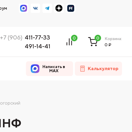
рум
+7 (906)
411-77-33
0
0
Корзина:
0
₽
491-14-41
Написать в
Калькулятор
MAX
ногорский
 1НФ