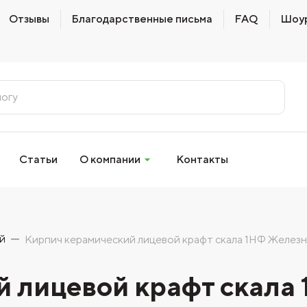
Отзывы
Благодарственные письма
FAQ
Шоу
Статьи
О компании
Контакты
й
Кирпич керамический лицевой крафт скала 1НФ Желез
 лицевой крафт скала