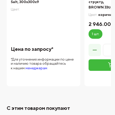
Salt, 300x300x9
структурная 
BROWN 330X3
Цвет:
Цвет:
коричне
2 946.00 
1 шт.
Цена по запросу*
*Для уточнения информации по цене
и наличию товара обращайтесь
к нашим
менеджерам
С этим товаром покупают