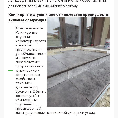
ландшафтный дизайн, при этом они стали безопасными
для использования в дождливую погоду.
Клинкерные ступени имеют множество преимуществ,
включая
следующие:
Долговечность:
Клинкерные
ступени
характеризуются
высокой
прочностью и
устойчивостью к
износу, что
позволяет им
сохранять свои
физические и
эстетические
свойства в
течение
длительного
времени. Обычно
срок службы
клинкерных
ступеней
превышает 30
лет, при условии правильной укладки и ухода.