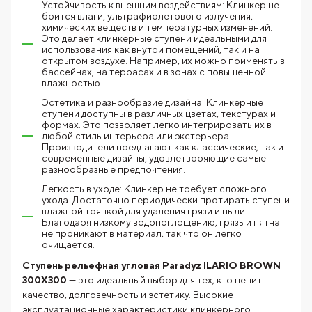
Устойчивость к внешним воздействиям: Клинкер не
боится влаги, ультрафиолетового излучения,
химических веществ и температурных изменений.
Это делает клинкерные ступени идеальными для
использования как внутри помещений, так и на
открытом воздухе. Например, их можно применять в
бассейнах, на террасах и в зонах с повышенной
влажностью.
Эстетика и разнообразие дизайна: Клинкерные
ступени доступны в различных цветах, текстурах и
формах. Это позволяет легко интегрировать их в
любой стиль интерьера или экстерьера.
Производители предлагают как классические, так и
современные дизайны, удовлетворяющие самые
разнообразные предпочтения.
Легкость в уходе: Клинкер не требует сложного
ухода. Достаточно периодически протирать ступени
влажной тряпкой для удаления грязи и пыли.
Благодаря низкому водопоглощению, грязь и пятна
не проникают в материал, так что он легко
очищается.
Ступень рельефная угловая Paradyz ILARIO BROWN
300X300
— это идеальный выбор для тех, кто ценит
качество, долговечность и эстетику. Высокие
эксплуатационные характеристики клинкерного