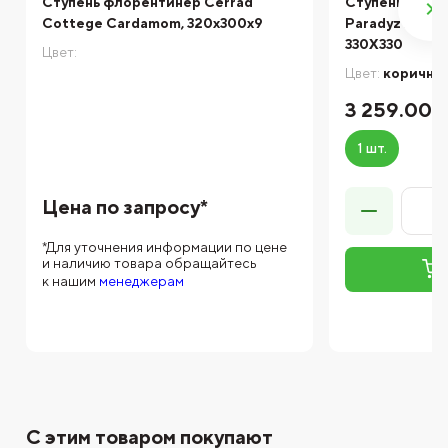
Ступень флорентинер Cerrad
Ступень с кап
Cottege Cardamom, 320x300x9
Paradyz AQU
330X330
Цвет:
Цвет:
коричне
3 259.00 
1 шт.
Цена по запросу*
*Для уточнения информации по цене
и наличию товара обращайтесь
к нашим
менеджерам
С этим товаром покупают