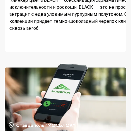
Клинкер цвета BLACK – консолидация харизматичност
исключительности и роскоши. BLACK — это не просто
антрацит с едва уловимым пурпурным полутоном. О
коллекции придает темно-шоколадный черепок клин
сквозь ангоб.
Ставрополь "МОСБЛОК"