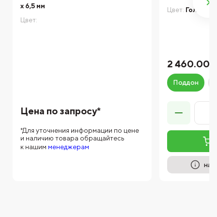
x 6,5 мм
Цвет:
Голден
Цвет:
2 460.00 
Поддон
Цена по запросу*
*Для уточнения информации по цене
и наличию товара обращайтесь
к нашим
менеджерам
на 