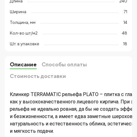
Длина
240
Ширина
71
Толщина, мм
14
Кол-во шт/м2
48
Шт. в упаковке
18
Описание
Способы оплаты
Стоимость доставки
Клинкер TERRAMATIC рельефа PLATO – плитка с глад
как у высококачественного лицевого кирпича. При эт
рельефа не идеально ровная, да бы не создать эффек
и безжизненности, а имеет едва заметные шерохова
натуральность и естественность облика, эстетическ
и мягкость подачи.