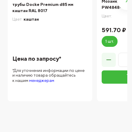
Мозаика NS mo
трубы Docke Premium d85 мм
PW4848-22 3
каштан RAL 8017
Цвет:
Цвет:
каштан
591.70 ₽
1 шт.
Цена по запросу*
*Для уточнения информации по цене
и наличию товара обращайтесь
к нашим
менеджерам