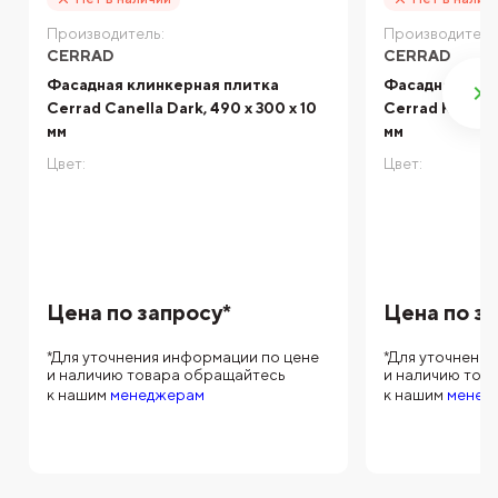
Производитель:
Производитель
CERRAD
CERRAD
Фасадная клинкерная плитка
Фасадная кли
Cerrad Canella Dark, 490 x 300 x 10
Cerrad Krem Gl
мм
мм
Цвет:
Цвет:
Цена по запросу*
Цена по з
*Для уточнения информации по цене
*Для уточнени
и наличию товара обращайтесь
и наличию тов
к нашим
менеджерам
к нашим
менед