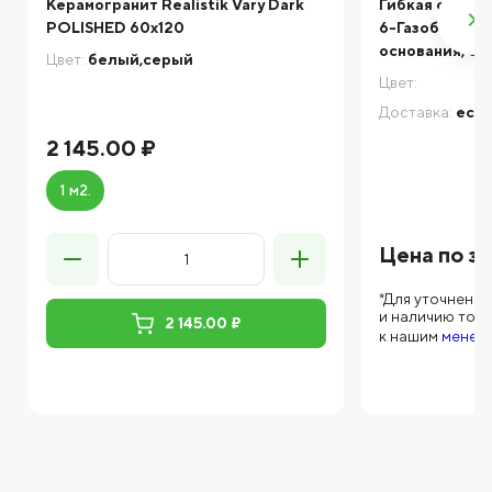
Керамогранит Realistik Vary Dark
Гибкая связь-
POLISHED 60x120
6-Газобетон д
основания, 6*3
Цвет:
белый,серый
Цвет:
Доставка:
есть
2 145.00 ₽
1 м2.
Цена по з
*Для уточнени
и наличию тов
2 145.00 ₽
к нашим
менед