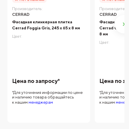
Производитель:
Производитель
CERRAD
CERRAD
Фасадная клинкерная плитка
Фасадная кли
Cerrad Foggia Gris, 245 x 65 x 8 мм
Cerrad Old Cas
8 мм
Цвет:
Цвет:
Цена по запросу*
Цена по з
*Для уточнения информации по цене
*Для уточнени
и наличию товара обращайтесь
и наличию тов
к нашим
менеджерам
к нашим
менед