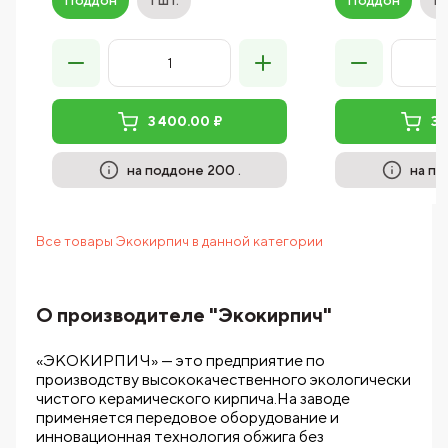
Поддон
1 шт.
Поддон
1 
3 400.00 ₽
3 
на поддоне 200 .
на по
Все товары Экокирпич в данной категории
О производителе "Экокирпич"
«ЭКОКИРПИЧ» — это предприятие по
производству высококачественного экологически
чистого керамического кирпича.На заводе
применяется передовое оборудование и
инновационная технология обжига без