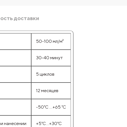
ость доставки
50-100 мл/м²
30-40 минут
5 циклов
12 месяцев
-50˚С …+65 ˚С
ри нанесении
+5˚С…+30˚С