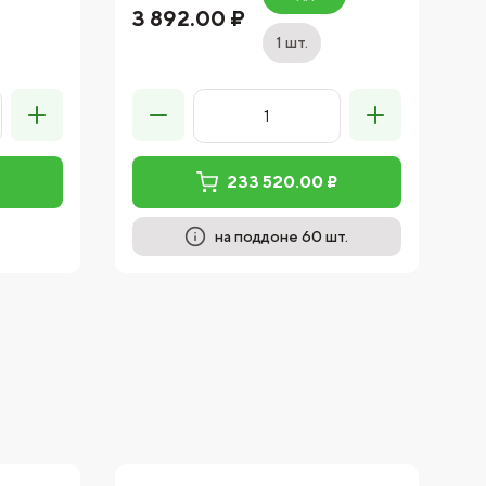
3 892.00 ₽
1
1 шт.
233 520.00 ₽
на поддоне 60 шт.