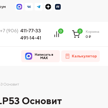
рум
+7 (906)
411-77-33
0
0
Корзина:
0
₽
491-14-41
Написать в
Калькулятор
MAX
53 Основит
LP53 Основит