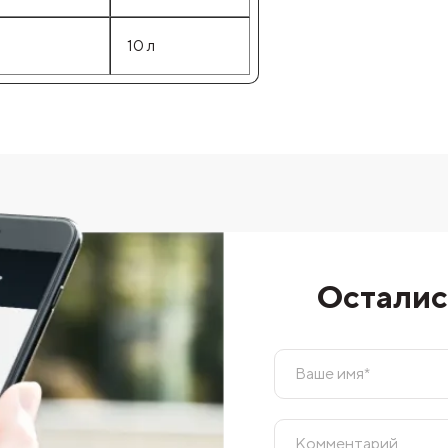
10 л
Осталис