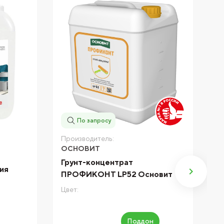
По запросу
П
Производитель:
S
ОСНОВИТ
Г
Грунт-концентрат
ия
S
ПРОФИКОНТ LP52 Основит
Цв
Цвет:
Поддон