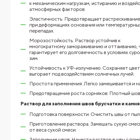
к механическим нагрузкам, истиранию и воздей
атмосферных факторов.
Эластичность: Предотвращает растрескивание
при деформациях основания или температурны
перепадах.
Морозостойкость: Раствор устойчив к
многократному замораживанию и оттаиванию, 
гарантирует его долговечность в условиях сур
зим.
Устойчивость к УФ-излучению: Сохраняет цвет
выгорает под воздействием солнечных лучей.
Простота применения: Легко замешивается и н
Предотвращение роста сорняков: Плотный шов
Раствор для заполнения швов брусчатки и к
Подготовка поверхности: Очистить швы от пыли
Приготовление раствора: Замешать сухую смес
от веса сухой смеси.
Заполнение швов: Нанести раствор в швы с пом