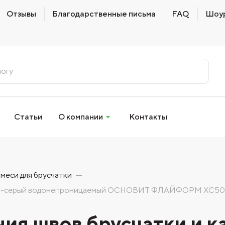
Отзывы
Благодарственные письма
FAQ
Шоу
Статьи
О компании
Контакты
меси для брусчатки
ежево-серый водонепроницаемый ОСНОВИТ ФЛАЙФОРМ XC5
ния швов брусчатки и 