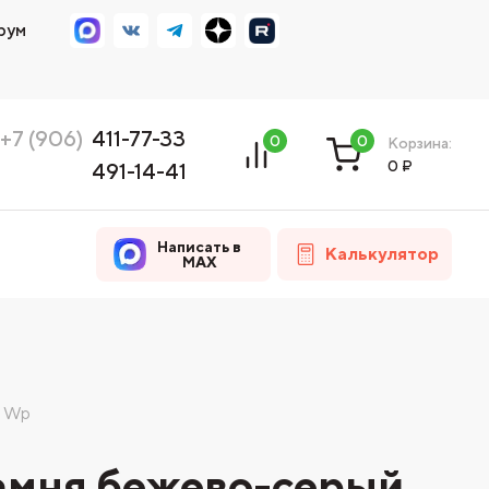
рум
+7 (906)
411-77-33
0
0
Корзина:
0
₽
491-14-41
Написать в
Калькулятор
MAX
0 Wp
камня бежево-серый