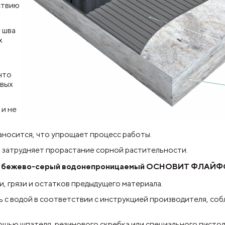
ствию
 шва
х
что
овых
 и не
аносится, что упрощает процесс работы.
 затрудняет прорастание сорной растительности.
амня бежево-серый водонепроницаемый ОСНОВИТ ФЛАЙ
, грязи и остатков предыдущего материала.
ь с водой в соответствии с инструкцией производителя, со
ощью шпателя, резинового скребка или специального пистол