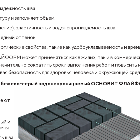
надежность шва.
уру и заполняет объем.
ение), эластичность и водонепроницаемость шва.
медный оттенок.
гические свойства, такие как удобоукладываемость и время
ФОРМ может применяться как в жилых, так и в коммерческ
значительно сократить сроки выполнения работ и повысить
ая безопасность для здоровья человека и окружающей сред
амня бежево-серый водонепроницаемый ОСНОВИТ ФЛАЙ
е от
ый и
мня.
ть шва