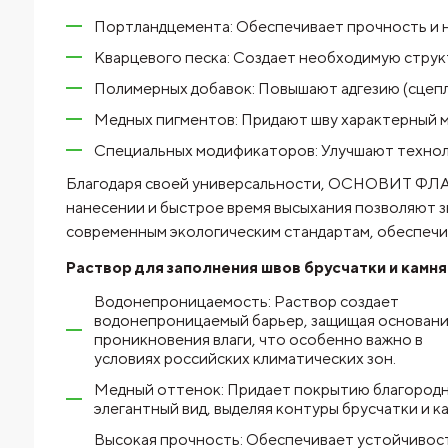
Портландцемента: Обеспечивает прочность и 
Кварцевого песка: Создает необходимую структ
Полимерных добавок: Повышают адгезию (сцепл
Медных пигментов: Придают шву характерный 
Специальных модификаторов: Улучшают техноло
Благодаря своей универсальности, ОСНОВИТ ФЛАЙ
нанесении и быстрое время высыхания позволяют 
современным экологическим стандартам, обеспечив
Раствор для заполнения швов брусчатки и к
Водонепроницаемость: Раствор создает
водонепроницаемый барьер, защищая основани
проникновения влаги, что особенно важно в
условиях российских климатических зон.
Медный оттенок: Придает покрытию благородн
элегантный вид, выделяя контуры брусчатки и ка
Высокая прочность: Обеспечивает устойчивос