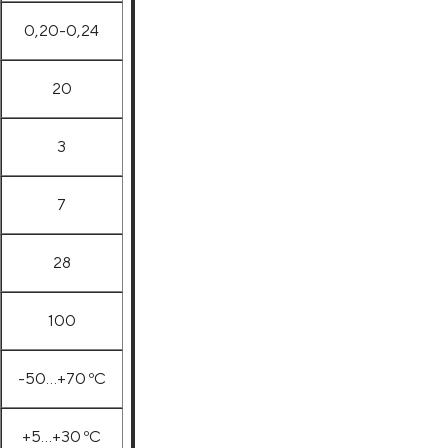
0,20-0,24
20
3
7
28
100
-50…+70 ºС
+5…+30 ºС