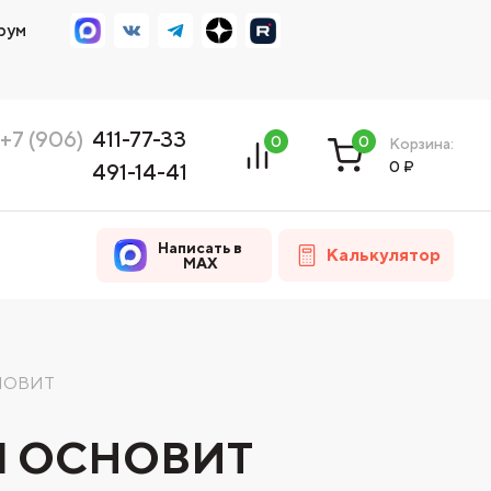
рум
+7 (906)
411-77-33
0
0
Корзина:
0
₽
491-14-41
Написать в
Калькулятор
MAX
СНОВИТ
d1 ОСНОВИТ