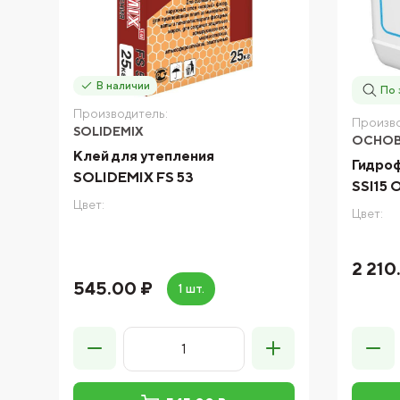
В наличии
По 
Производитель:
Произво
SOLIDEMIX
ОСНО
Клей для утепления
Гидро
SOLIDEMIX FS 53
SSl15
Цвет:
Цвет:
2 210
545.00 ₽
1 шт.