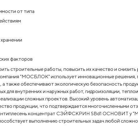
имости от типа
действиям
 хранении
еских факторов
ть строительные работы, повысить их качество и снизить р
 Компания "МОСБЛОК" использует инновационные решения, 
, а также обеспечивают экологическую безопасность прод
ых для внутренних и наружных работ, гидроизоляции, тепло
еализации сложных проектов. Высокий уровень автоматизац
ство продукции, что подтверждается многочисленными отз
ая Антиплесень концентрат СЭЙФСКРИН SBd1 ОСНОВИТ у "М
пособствует выполнению строительных задач любой сложно