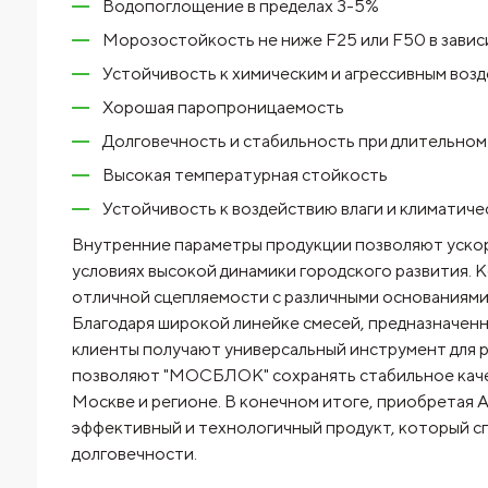
Водопоглощение в пределах 3-5%
Морозостойкость не ниже F25 или F50 в завис
Устойчивость к химическим и агрессивным воз
Хорошая паропроницаемость
Долговечность и стабильность при длительном
Высокая температурная стойкость
Устойчивость к воздействию влаги и климатич
Внутренние параметры продукции позволяют ускори
условиях высокой динамики городского развития.
отличной сцепляемости с различными основаниями
Благодаря широкой линейке смесей, предназначенн
клиенты получают универсальный инструмент для р
позволяют "МОСБЛОК" сохранять стабильное каче
Москве и регионе. В конечном итоге, приобрет
эффективный и технологичный продукт, который с
долговечности.