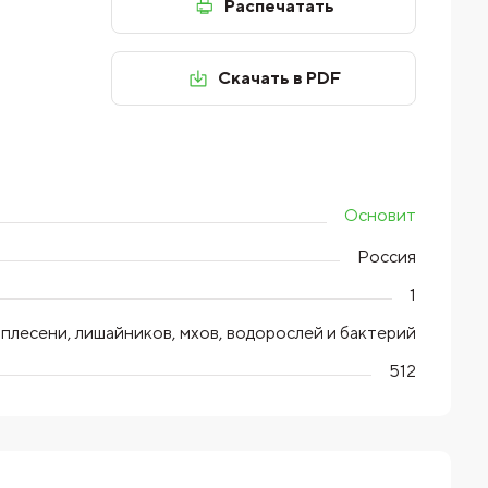
Распечатать
Скачать в PDF
Основит
Россия
1
 плесени, лишайников, мхов, водорослей и бактерий
512