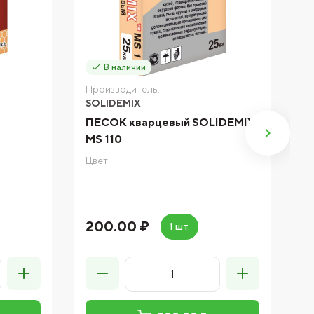
В наличии
Производитель:
П
SOLIDEMIX
О
ПЕСОК кварцевый SOLIDEMIX
П
MS 110
С
Цвет:
Цв
1
200.00 ₽
1 шт.