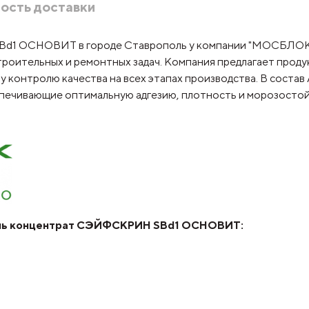
ость доставки
d1 ОСНОВИТ в городе Ставрополь у компании "МОСБЛОК" 
роительных и ремонтных задач. Компания предлагает прод
му контролю качества на всех этапах производства. В сос
ивающие оптимальную адгезию, плотность и морозостойко
ень концентрат СЭЙФСКРИН SBd1 ОСНОВИТ: