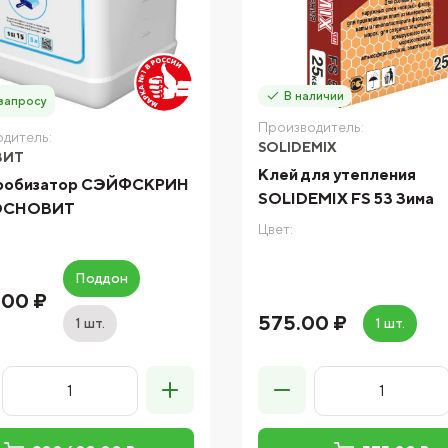
В наличии
запросу
Производитель:
дитель:
SOLIDEMIX
ВИТ
Клей для утепления
фобизатор СЭЙФСКРИН
SOLIDEMIX FS 53 Зима
 ОСНОВИТ
Цвет:
Поддон
.00 ₽
575.00 ₽
1 шт.
1 шт.