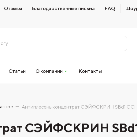
Отзывы
Благодарственные письма
FAQ
Шоу
Статьи
О компании
Контакты
азное
Антиплесень концентрат СЭЙФСКРИН SBd1 О
нтрат СЭЙФСКРИН SB