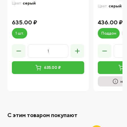
Цвет:
серый
Цвет:
серый
635.00 ₽
436.00 ₽
1 шт.
Поддон
635.00 ₽
на 
С этим товаром покупают