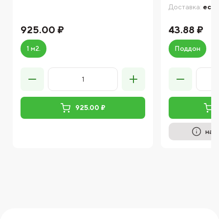
Доставка:
есть
925.00 ₽
43.88 ₽
1 м2.
Поддон
925.00 ₽
на 