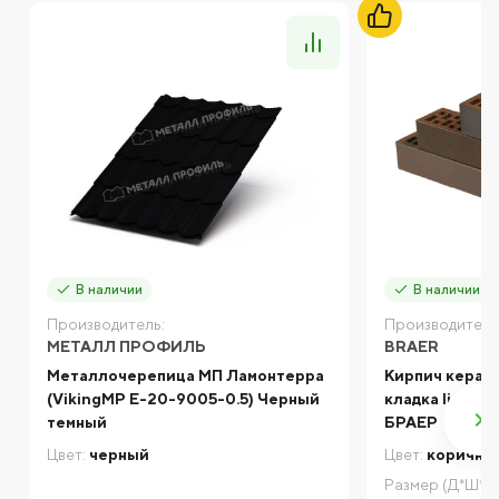
В наличии
В наличии
Производитель:
Производитель
МЕТАЛЛ ПРОФИЛЬ
BRAER
Металлочерепица МП Ламонтерра
Кирпич керам
(VikingMP E-20-9005-0.5) Черный
кладка limite
темный
БРАЕР
Цвет:
черный
Цвет:
коричне
Размер (Д*Ш*В)