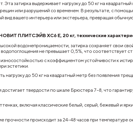
. Эта затирка выдерживает нагрузку до 50 кг на квадратный
рещин или разрушений со временем. В результате, с помощ
й вид вашего интерьера или экстерьера, превращая обычну
ОВИТ ПЛИТСЭЙВ XC6 Е, 20 кг, технические характерис
 высокой водонепроницаемости, затирка сохраняет свои сво
нь водопоглощения не превышает 0,5%, что соответствует ст
й износостойкостью с коэффициентом устойчивости к истир
ри эстетики.
 нагрузку до 50 кг на квадратный метр без появления трещ
 достигает твердости по шкале Брюстера 7–8, что гарантир
оттенках, включая классические белый, серый, бежевый и яр
ие прочности происходит за 24–48 часов при температуре о