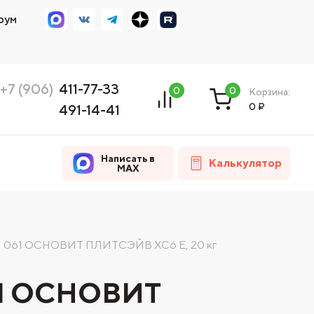
рум
+7 (906)
411-77-33
0
0
Корзина:
0
₽
491-14-41
Написать в
Калькулятор
MAX
 061 ОСНОВИТ ПЛИТСЭЙВ XC6 Е, 20 кг
61 ОСНОВИТ