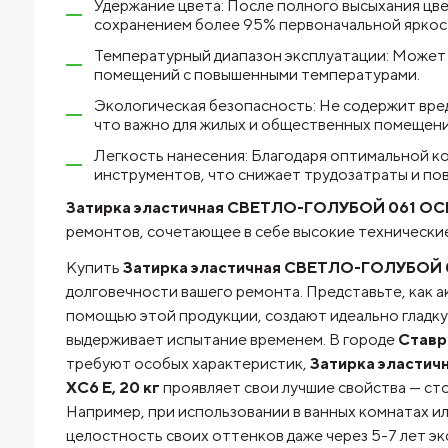
Удержание цвета: После полного высыхания цве
сохранением более 95% первоначальной яркост
Температурный диапазон эксплуатации: Может и
помещений с повышенными температурами.
Экологическая безопасность: Не содержит вре
что важно для жилых и общественных помещени
Легкость нанесения: Благодаря оптимальной ко
инструментов, что снижает трудозатраты и по
Затирка эластичная СВЕТЛО-ГОЛУБОЙ 061 ОС
ремонтов, сочетающее в себе высокие технически
Купить
Затирка эластичная СВЕТЛО-ГОЛУБОЙ 
долговечности
вашего ремонта. Представьте, как 
помощью этой продукции, создают идеально гладкую
выдерживает испытание временем. В городе
Ставр
требуют особых характеристик,
Затирка эласт
XC6 Е, 20 кг
проявляет свои лучшие свойства — сто
Например, при использовании в ванных комнатах ил
целостность своих оттенков даже через 5-7 лет эк