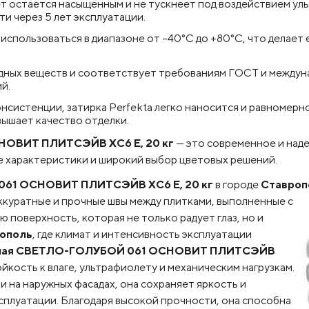
т остается насыщенным и не тускнеет под воздействием ул
и через 5 лет эксплуатации.
спользоваться в диапазоне от –40°C до +80°C, что делает 
дных веществ и соответствует требованиям ГОСТ и междун
й.
нсистенции, затирка Perfekta легко наносится и равномерн
вышает качество отделки.
НОВИТ ПЛИТСЭЙВ XC6 Е, 20 кг
— это современное и над
е характеристики и широкий выбор цветовых решений.
061 ОСНОВИТ ПЛИТСЭЙВ XC6 Е, 20 кг
в городе
Ставроп
аккуратные и прочные швы между плитками, выполненные с
 поверхность, которая не только радует глаз, но и
ополь
, где климат и интенсивность эксплуатации
ичная СВЕТЛО-ГОЛУБОЙ 061 ОСНОВИТ ПЛИТСЭЙВ
йкость к влаге, ультрафиолету и механическим нагрузкам.
и на наружных фасадах, она сохраняет яркость и
сплуатации. Благодаря высокой прочности, она способна