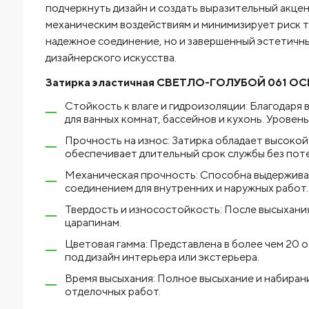
подчеркнуть дизайн и создать выразительный акцент
механическим воздействиям и минимизирует риск т
надежное соединение, но и завершенный эстетичны
дизайнерского искусства.
Затирка эластичная СВЕТЛО-ГОЛУБОЙ 061 ОСН
Стойкость к влаге и гидроизоляции: Благодаря
для ванных комнат, бассейнов и кухонь. Урове
Прочность на износ: Затирка обладает высоко
обеспечивает длительный срок службы без поте
Механическая прочность: Способна выдерживать
соединением для внутренних и наружных работ.
Твердость и износостойкость: После высыхания
царапинам.
Цветовая гамма: Представлена в более чем 20 
под дизайн интерьера или экстерьера.
Время высыхания: Полное высыхание и набиран
отделочных работ.