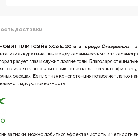
ость доставки
НОВИТ ПЛИТСЭЙВ XC6 Е, 20 кг в городе
Ставрополь
— э
вьте, как аккуратные швы между керамическими или керамо
торая радует глаз и служит долгие годы. Благодаря специаль
кг
отличается высокой стойкостью к влаге и ультрафиолету,
ужных фасадах. Ее плотная консистенция позволяет легко на
еально гладкую поверхность.
ии затирки, можно добиться эффекта чистоты и четкости ли