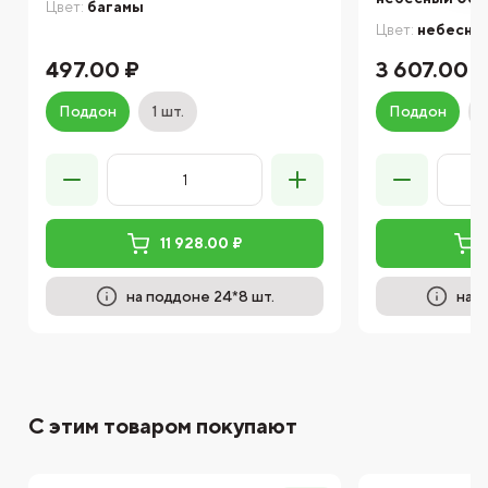
Цвет:
багамы
Цвет:
небесны
497.00 ₽
3 607.00 
Поддон
1 шт.
Поддон
11 928.00 ₽
на поддоне 24*8 шт.
на п
С этим товаром покупают