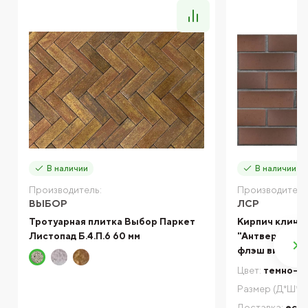
В наличии
В наличии
Производитель:
Производитель
ВЫБОР
ЛСР
Тротуарная плитка Выбор Паркет
Кирпич клинк
Листопад Б.4.П.6 60 мм
"Антверпен" 
флэш винтаж 
Цвет:
темно-т
Размер (Д*Ш*В)
Доставка:
есть