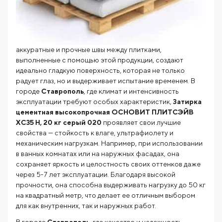
аккуратные и прочные швы между плитками,
выполненные с помощью этой продукции, создают
идеально гладкую поверхность, которая не только
радует глаз, но и выдерживает испытание временем. В
городе
Ставрополь
, где климат и интенсивность
эксплуатации требуют особых характеристик,
Затирка
цементная высокопрочная ОСНОВИТ ПЛИТСЭЙВ
XC35 H, 20 кг серый 020
проявляет свои лучшие
свойства — стойкость к влаге, ультрафиолету и
механическим нагрузкам. Например, при использовании
в ванных комнатах или на наружных фасадах, она
сохраняет яркость и целостность своих оттенков даже
через 5-7 лет эксплуатации. Благодаря высокой
прочности, она способна выдерживать нагрузку до 50 кг
на квадратный метр, что делает ее отличным выбором
для как внутренних, так и наружных работ.
В городе
Ставрополь
, где качество и надежность