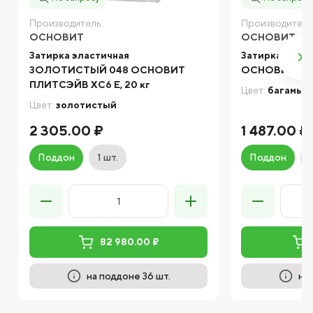
Производитель:
Производитель
ОСНОВИТ
ОСНОВИТ
Затирка эластичная
Затирка элас
ЗОЛОТИСТЫЙ 048 ОСНОВИТ
ОСНОВИТ ПЛИ
ПЛИТСЭЙВ XC6 Е, 20 кг
Цвет:
багамы
Цвет:
золотистый
2 305.00 ₽
1 487.00 ₽
Поддон
1 шт.
Поддон
82 980.00 ₽
на поддоне 36 шт.
на