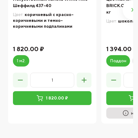
Шеффилд 437-40
BRICK.COLOR 
кг
Цвет:
коричневый с красно-
коричневыми и темно-
Цвет:
шоколад
коричневыми подпалинами
1 820.00 ₽
1 394.00 ₽
1 м2.
Поддон
1 820.00 ₽
на 