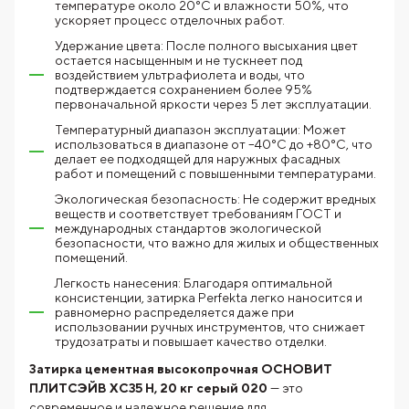
температуре около 20°C и влажности 50%, что
ускоряет процесс отделочных работ.
Удержание цвета: После полного высыхания цвет
остается насыщенным и не тускнеет под
воздействием ультрафиолета и воды, что
подтверждается сохранением более 95%
первоначальной яркости через 5 лет эксплуатации.
Температурный диапазон эксплуатации: Может
использоваться в диапазоне от –40°C до +80°C, что
делает ее подходящей для наружных фасадных
работ и помещений с повышенными температурами.
Экологическая безопасность: Не содержит вредных
веществ и соответствует требованиям ГОСТ и
международных стандартов экологической
безопасности, что важно для жилых и общественных
помещений.
Легкость нанесения: Благодаря оптимальной
консистенции, затирка Perfekta легко наносится и
равномерно распределяется даже при
использовании ручных инструментов, что снижает
трудозатраты и повышает качество отделки.
Затирка цементная высокопрочная ОСНОВИТ
ПЛИТСЭЙВ XC35 H, 20 кг серый 020
— это
современное и надежное решение для