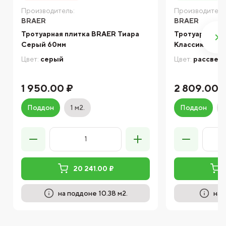
Производитель:
Производитель
BRAER
BRAER
Тротуарная плитка BRAER Тиара
Тротуарная п
Серый 60мм
Классико кру
Цвет:
серый
Цвет:
рассвет
1 950.00 ₽
2 809.00 
Поддон
1 м2.
Поддон
20 241.00 ₽
на поддоне 10.38 м2.
на 