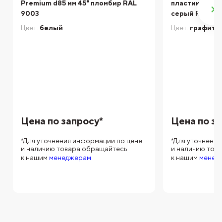
Premium d85 мм 45° пломбир RAL
пластиковый 
9003
серый RAL 70
Цвет:
белый
Цвет:
графито
Цена по запросу*
Цена по з
*Для уточнения информации по цене
*Для уточнени
и наличию товара обращайтесь
и наличию тов
к нашим
менеджерам
к нашим
менед