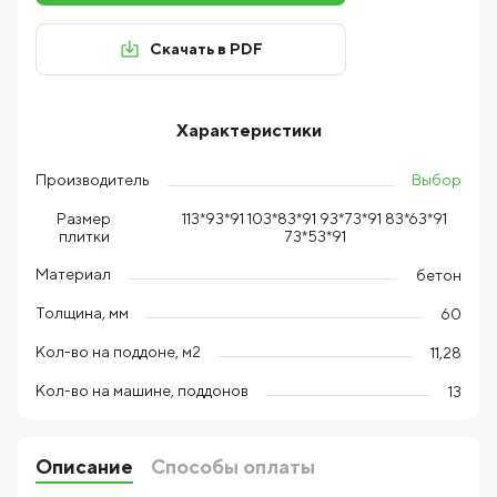
Скачать в PDF
Характеристики
Выбор
Производитель
113*93*91 103*83*91 93*73*91 83*63*91
Размер
73*53*91
плитки
Материал
бетон
Толщина, мм
60
Кол-во на поддоне, м2
11,28
Кол-во на машине, поддонов
13
Описание
Способы оплаты