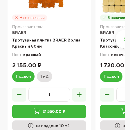
Нет в наличии
В наличии
Производитель:
Производитель
BRAER
BRAER
Тротуарная плитка BRAER Волна
Тротуарная п
Красный 80мм
Классико кру
Цвет:
красный
Цвет:
песочны
2 155.00 ₽
1 720.00 ₽
Поддон
1 м2.
Поддон
21 550.00 ₽
на поддоне 10 м2.
на 