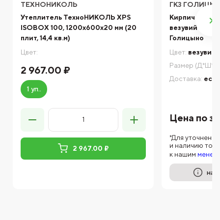
ТЕХНОНИКОЛЬ
ГКЗ ГОЛИЦЫ
Утеплитель ТехноНИКОЛЬ XPS
Кирпич керам
ISOBOX 100, 1200х600х20 мм (20
везувий винта
плит, 14,4 кв.м)
Голицыно
Цвет:
Цвет:
везувий
Размер (Д*Ш*В)
2 967.00 ₽
Доставка:
есть
1 уп..
Цена по з
*Для уточнени
и наличию тов
2 967.00 ₽
к нашим
менед
на 