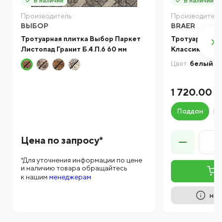
В наличии
В наличии
Производитель:
Производитель
ВЫБОР
BRAER
Тротуарная плитка Выбор Паркет
Тротуарная п
Листопад Гранит Б.4.П.6 60 мм
Классико кру
Цвет:
белый
1 720.00 ₽
Поддон
Цена по запросу*
*Для уточнения информации по цене
и наличию товара обращайтесь
к нашим
менеджерам
на 