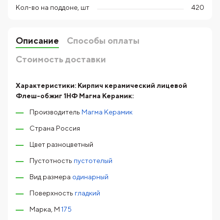
Кол-во на поддоне, шт
420
Описание
Способы оплаты
Стоимость доставки
Характеристики:
Кирпич керамический лицевой
Флеш-обжиг 1НФ Магма Керамик:
Производитель
Магма Керамик
Страна Россия
Цвет разноцветный
Пустотность
пустотелый
Вид размера
одинарный
Поверхность
гладкий
Марка, М
175