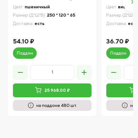
Цвет:
пшеничный
Цвет:
вишнев
Размер (Д*Ш*В):
250 * 120 * 65
Размер (Д*Ш*В)
Доставка:
есть
Доставка:
есть
54.10 ₽
36.70 ₽
Поддон
Поддон
25 968.00 ₽
на поддоне 480 шт.
на 