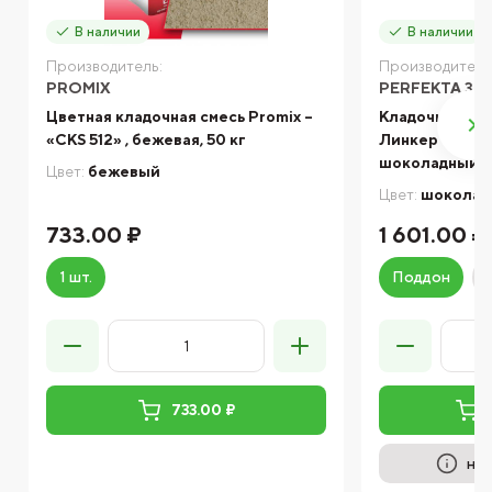
В наличии
В наличии
Производитель:
Производитель
PROMIX
PERFEKTA ЗИ
Цветная кладочная смесь Promix –
Кладочный ра
«CKS 512» , бежевая, 50 кг
Линкер Оптим
шоколадный, 5
Цвет:
бежевый
Цвет:
шоколад
733.00 ₽
1 601.00 ₽
1 шт.
Поддон
733.00 ₽
на 