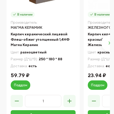
В наличии
В наличии
Производитель:
Производитель
МАГМА КЕРАМИК
ЖЕЛЕЗНОГОР
Кирпич керамический лицевой
Кирпич керам
Флеш-обжиг утолщенный 1,4НФ
красный барх
Магма Керамик
Железногорс
Цвет:
разноцветный
Цвет:
красный
Размер (Д*Ш*В):
250 * 180 * 88
Размер (Д*Ш*В)
Доставка:
есть
Доставка:
есть
59.79 ₽
23.94 ₽
Поддон
Поддон