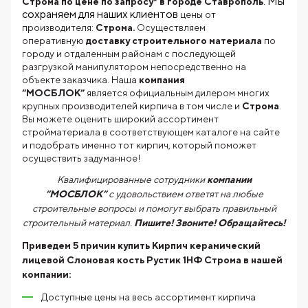
. Мы
Строма по цене по запросу* в городе Ставрополь
сохраняем для наших клиентов
цены от
производителя:
Строма.
Осуществляем
оперативную
доставку строительного материала
по
городу и отдаленным районам с последующей
разгрузкой манипулятором непосредственно на
объекте заказчика. Наша
компания
“МОСБЛОК”
является официальным дилером многих
крупных производителей кирпича в том числе и
Строма
.
Вы можете оценить широкий ассортимент
стройматериала в соответствующем каталоге на сайте
и подобрать именно тот кирпич, который поможет
осуществить задуманное!
Квалифицированные сотрудники
компании
“МОСБЛОК”
с удовольствием ответят на любые
строительные вопросы и помогут выбрать правильный
строительный материал.
Пишите! Звоните! Обращайтесь!
Приведем 5 причин купить
Кирпич керамический
лицевой Слоновая кость Рустик 1НФ Строма
в нашей
компании:
Доступные цены на весь ассортимент кирпича