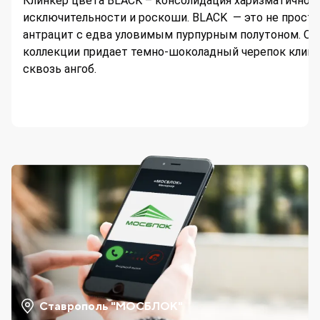
Клинкер цвета BLACK – консолидация харизматичност
исключительности и роскоши. BLACK — это не просто
антрацит с едва уловимым пурпурным полутоном. О
коллекции придает темно-шоколадный черепок клин
сквозь ангоб.
Ставрополь "МОСБЛОК"