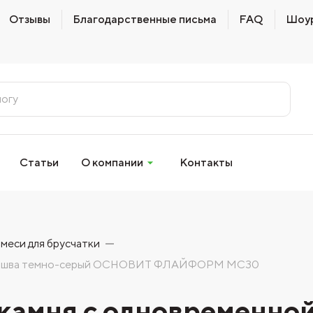
Отзывы
Благодарственные письма
FAQ
Шоу
Статьи
О компании
Контакты
меси для брусчатки
ивкой шва темно-серый ОСНОВИТ ФЛАЙФОРМ MC30
 камня с одновременно