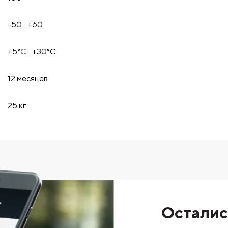
-50…+60
+5°С…+30°С
12 месяцев
25 кг
Осталис