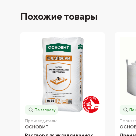
Похожие товары
По запросу
По 
Производитель:
Произво
ОСНОВИТ
ОСНО
Раствор для укладки камня с
Дрена