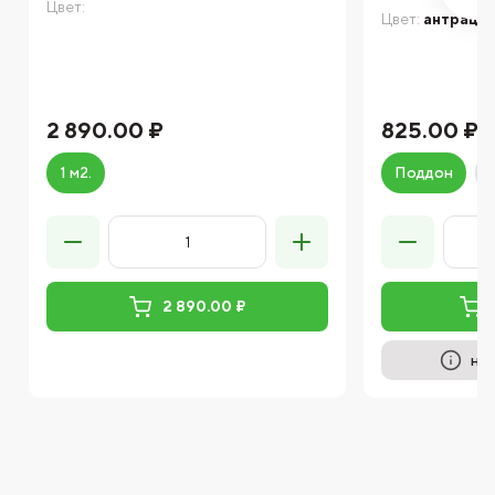
Цвет:
Цвет:
антраци
2 890.00 ₽
825.00 ₽
1 м2.
Поддон
2 890.00 ₽
на 