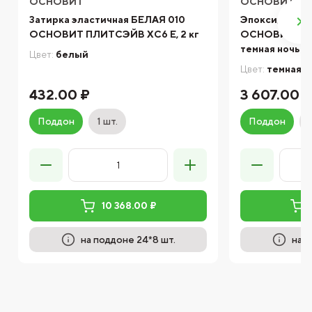
ОСНОВИТ
ОСНОВИТ
Затирка эластичная БЕЛАЯ 010
Эпоксидная з
ОСНОВИТ ПЛИТСЭЙВ XC6 E, 2 кг
ОСНОВИТ ПЛИ
темная ночь 06
Цвет:
белый
Цвет:
темная н
432.00 ₽
3 607.00 
Поддон
1 шт.
Поддон
10 368.00 ₽
на поддоне 24*8 шт.
на п