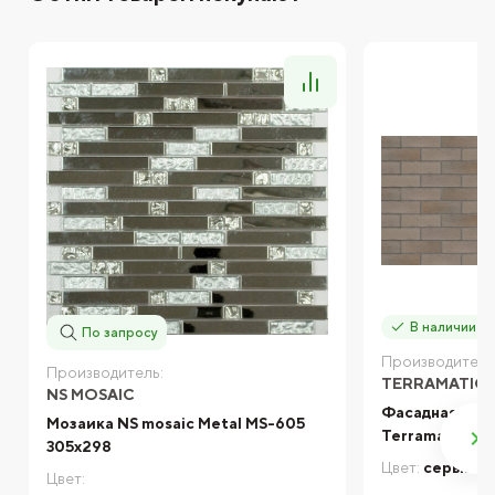
В наличии
По запросу
Производитель
Производитель:
TERRAMATIC
NS MOSAIC
Фасадная кли
Мозаика NS mosaic Metal MS-605
Terramatic Ko
305x298
Цвет:
серый
Цвет: