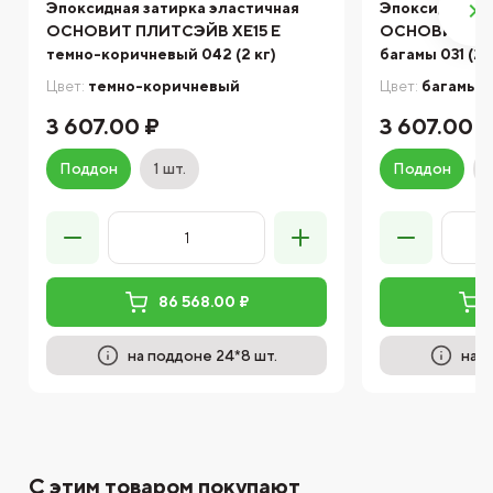
Эпоксидная затирка эластичная
Эпоксидная з
ОСНОВИТ ПЛИТСЭЙВ XE15 Е
ОСНОВИТ ПЛИ
темно-коричневый 042 (2 кг)
багамы 031 (2 
Цвет:
темно-коричневый
Цвет:
багамы
3 607.00 ₽
3 607.00 
Поддон
1 шт.
Поддон
86 568.00 ₽
на поддоне 24*8 шт.
на п
С этим товаром покупают